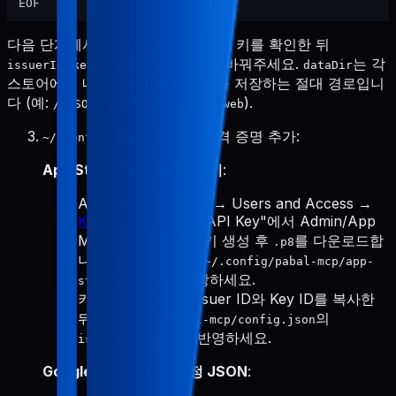
다음 단계에서 App Store Connect 키를 확인한 뒤
,
값을 실제 값으로 바꿔주세요.
는 각
issuerId
keyId
dataDir
스토어에서 내려받은 raw 데이터를 저장하는 절대 경로입니
다 (예:
).
/ABSOLUTE/PATH/TO/pabal-web
에 자격 증명 추가:
~/.config/pabal-mcp/
App Store Connect API 키
:
App Store Connect → Users and Access →
Keys
→ "Generate API Key"에서 Admin/App
Manager 권한으로 키 생성 후
를 다운로드합
.p8
니다(한 번만 가능).
~/.config/pabal-mcp/app-
로 저장하세요.
store-key.p8
키 상세 화면에서 Issuer ID와 Key ID를 복사한
뒤
의
~/.config/pabal-mcp/config.json
,
에 반영하세요.
issuerId
keyId
Google Play 서비스 계정 JSON
: