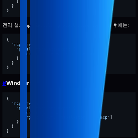
}
}
}
전역 설치(
) 후에는:
npm install -g pabal-store-api-mcp
{
"mcpServers"
:
{
"pabal-store-api-mcp"
:
{
"command"
:
"pabal-store-api-mcp"
}
}
}
#
Windsurf
{
"mcpServers"
:
{
"pabal-store-api-mcp"
:
{
"command"
:
"npx"
,
"args"
:
[
"-y"
,
"pabal-store-api-mcp"
]
}
}
}