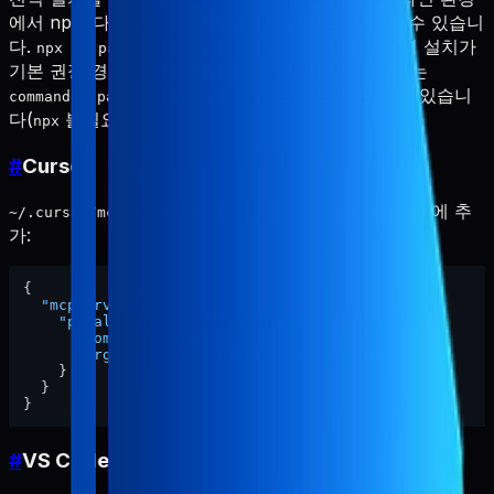
에서 npm 다운로드 문제를 피하고 더 빨리 시작할 수 있습니
다.
도 가능하지만 전역 설치가
npx -y pabal-store-api-mcp
기본 권장 경로입니다. 전역 설치 후 MCP 설정에서는
로 바로 사용할 수 있습니
command: "pabal-store-api-mcp"
다(
불필요).
npx
#
Cursor
또는 프로젝트
에 추
~/.cursor/mcp.json
.cursor/mcp.json
가:
{
"mcpServers"
:
{
"pabal-store-api-mcp"
:
{
"command"
:
"npx"
,
"args"
:
[
"-y"
,
"pabal-store-api-mcp"
]
}
}
}
#
VS Code