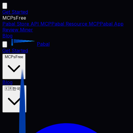
Get Started
MCPs
Free
Pabal Store API MCP
Pabal Resource MCP
Pabal App
Review Miner
Blog
Pabal
Get Started
MCPs
Free
Blog
🇰🇷
한국어