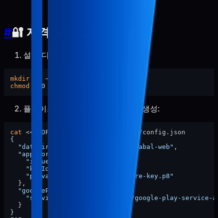
#
🔐 자격 증명 설정
설정 디렉터리 생성 및 권한 설정:
mkdir
chmod
플레이스홀더가 채워진 설정 파일 생성:
cat
 <<
'EOF'
 > ~/.config/pabal-mcp/config.json

{

"dataDir"
: 
"/ABSOLUTE/PATH/TO/pabal-web"
,

"appStore"
: {

"issuerId"
: 
"xxxx"
,

"keyId"
: 
"xxxx"
,

"privateKeyPath"
: 
"./app-store-key.p8"
  },

"googlePlay"
: {

"serviceAccountKeyPath"
: 
"./google-play-service-a
  }

}
