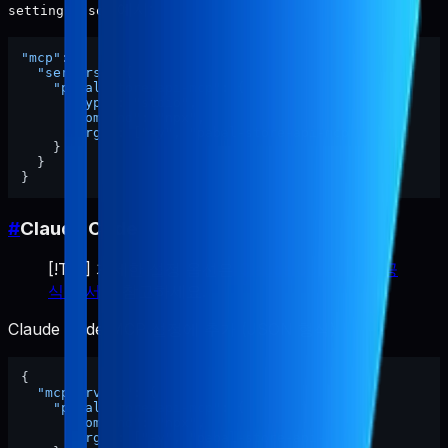
예시:
settings.json
"mcp"
:
{
"servers"
:
{
"pabal-store-api-mcp"
:
{
"type"
:
"stdio"
,
"command"
:
"npx"
,
"args"
:
[
"-y"
,
"pabal-store-api-mcp"
]
}
}
}
#
Claude Code
[!TIP] 자세한 설정 옵션은
Claude Code MCP 공
식 문서
를 참고하세요.
Claude Code MCP 설정에 추가 (JSON 형식):
{
"mcpServers"
:
{
"pabal-store-api-mcp"
:
{
"command"
:
"npx"
,
"args"
:
[
"-y"
,
"pabal-store-api-mcp"
]