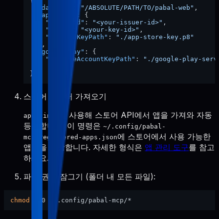
{
"dataDir"
:
"/ABSOLUTE/PATH/TO/pabal-web"
,
"appStore"
:
{
"issuerId"
:
"<your-issuer-id>"
,
"keyId"
:
"<your-key-id>"
,
"privateKeyPath"
:
"./app-store-key.p8"
}
,
"googlePlay"
:
{
"serviceAccountKeyPath"
:
"./google-play-serv
}
}
스토어 데이터 가져오기
을 사용해 스토어 API에서 앱을 가져와 자동
apps-init
등록합니다. 이 명령은
~/.config/pabal-
에 스토어에서 사용 가능한
mcp/registered-apps.json
앱들을 저장합니다. 자세한 형식은
앱 관리 도구
를 참고
하세요.
파일 권한 잠그기 (폴더 내 모든 파일):
chmod