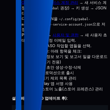
Google Cloud 서비스 계정 관리
→ 새 서비스 계
정 생성(이름은
권장) → 키 생성 → JSON
pabal
다운로드.
다운로드한 JSON을
~/.config/pabal-
으로 저
mcp/google-play-service-account.json
장합니다.
Play Console →
사용자 및 권한
→ 새 사용자 초
대 → 서비스 계정 이메일 입력.
앱 권한: ASO 작업할 앱들을 선택.
계정 권한: 아래 항목을 체크:
앱 정보 보기 및 보고서 일괄 다운로드
(읽기 전용)
앱 초안 생성·수정·삭제
프로덕션으로 출시
기기 제외 목록 관리
Play 앱 서명 사용
스토어 노출(스토어 프레즌스) 관리
설정 파일 형태 (ID 업데이트 후)
: