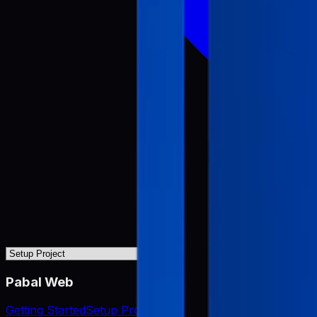
Pabal Web
Getting Started
Setup Project