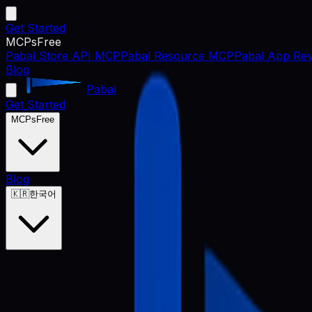
Get Started
MCPs
Free
Pabal Store API MCP
Pabal Resource MCP
Pabal App Rev
Blog
Pabal
Get Started
MCPs
Free
Blog
🇰🇷
한국어